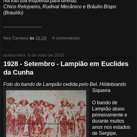
Na foto (da esquerda para direita):
Chico Relojoeiro, Rudival Mecânico e Bráulio Bispo
(Braulito)
______________
Ney Campos
às
16:26
4 comentários:
quinta-feira, 6 de maio de 2010
1928 - Setembro - Lampião em Euclides
da Cunha
Foto do bando de Lampião cedida pelo
Bel
. Hildebrando
Siqueira
O bando de
Lampião
atuou
primeiramente e
durante muitos
anos nos estados
de Sergipe,