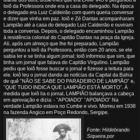
Ioiô da Professora onde era a casa do delegado. Na época
o delegado era
Luiz
Caldeirão com quem queria conversar
e dizer que vinha em paz. Ioiô e Zé
Dantas
acompanharam
Lampião até a casa do delegado
Luiz
Caldeirão e ouviram
toda a conversa. Depois, o delegado encaminhou Lampião
à residência colonial do Capitão
Dantas
na praça da Igreja.
Ali
, após um
almoço
que lhe foi preparado, Lampião
perguntou a Ioiô da Professora, então com 20 anos, se ele
sabia ler e se tinha algum jornal; Ioiô informou que sim, que
tinha um jornal que falava do Capitão
Virgulino
. Lampião
pediu que Ioiô fosse buscar o jornal e fizesse a leitura para
ele. Ioiô leu o jornal dando as notícias da Capital da
Bahia
de quê "NÃO SE SABE DO PARADEIRO DE LAMPIÃO" e,
"QUE TUDO INDICA QUE LAMPIÃO ESTÁ MORTO". À
medida que Ioiô lia o jornal, LAMPIÃO balançava a cabeça
em aprovação e dizia: - "APOIADO" "APOIADO" Na
verdade Lampião estava no
Cumbe
e vivo
.
Morreu em 1938
na fazenda Angico em Poço Redondo, Sergipe.
Fonte: Hildebrando
Siqueira
por