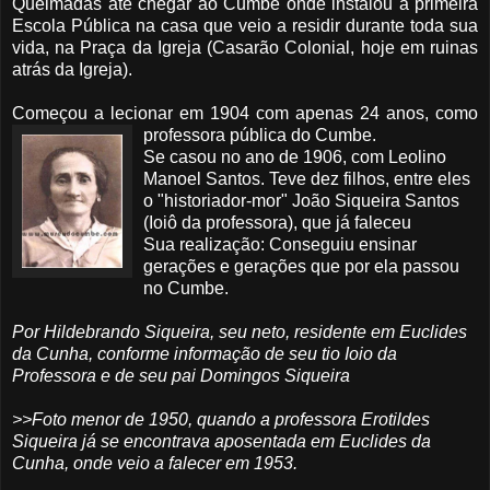
Queimadas até chegar ao Cumbe onde instalou a primeira
Escola Pública na casa que veio a residir durante toda sua
vida, na Praça da Igreja (Casarão Colonial, hoje em ruinas
atrás da Igreja).
Começou a
lecionar
em 1904 com apenas 24 anos, como
professora pública do
Cumbe
.
Se casou no ano de 1906, com
Leolino
Manoel
Santos. Teve dez filhos, entre eles
o "historiador-mor" João
Siqueira
Santos
(Ioiô da professora), que já faleceu
Sua realização: Conseguiu ensinar
gerações e gerações que por ela passou
no
Cumbe
.
Por Hildebrando Siqueira, seu neto, residente em Euclides
da Cunha, conforme informação de seu tio Ioio da
Professora e de seu pai Domingos Siqueira
>>Foto menor de 1950, quando a professora Erotildes
Siqueira já se encontrava aposentada em Euclides da
Cunha, onde veio a falecer em 1953.
___