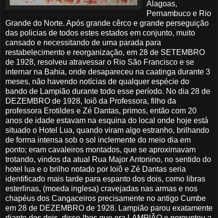
Alagoas
,
Pernambuco e Rio
Grande do Norte. Após grande
cêrco
e grande perseguição
das policias de todos estes estados em conjunto, muito
cansado e necessitando de uma parada para
restabelecimento
e reorganização, em 28 de SETEMBRO
de 1928, resolveu atravessar o Rio São Francisco e se
internar na
Bahia
, onde desapareceu na
caatinga
durante 3
meses, não havendo notícias de qualquer espécie do
bando de Lampião durante todo esse período. No dia 28 de
DEZEMBRO de 1928, Ioiô da Professora, filho da
professora
Erotildes
e Zé
Dantas
, primos, então com 20
anos de idade estavam na esquina do local onde hoje está
situado o Hotel Lua, quando viram algo estranho, brilhando
de forma intensa sob o sol inclemente do meio dia em
ponto; eram cavaleiros montados, que se aproximavam
trotando, vindos da
atual
Rua Major
Antonino
, no sentido do
hotel lua e o brilho notado por Ioiô e Zé
Dantas
seria
identificado mais tarde para espanto dos dois, como libras
esterlinas, (moeda inglesa) cravejadas nas armas e nos
chapéus dos Cangaceiros precisamente no antigo
Cumbe
em 28 de DEZEMBRO de 1928. Lampião parou
exatamente
diante dos dois, disse-lhes que era LAMPIÃO e perguntou a