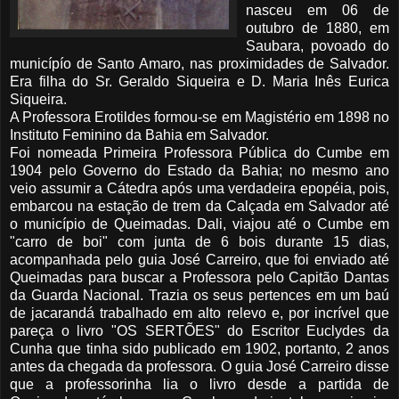
nasceu em 06 de
outubro
de 1880, em
Saubara
, povoado do
municípío
de Santo Amaro, nas proximidades de Salvador.
Era filha do Sr. Geraldo
Siqueira
e D. Maria Inês
Eurica
Siqueira
.
A Professora Erotildes
formou-se em Magistério em 1898 no
Instituto Feminino da
Bahia
em Salvador.
Foi nomeada Primeira Professora Pública do Cumbe em
1904 pelo Governo do Estado da Bahia; no mesmo ano
veio assumir a Cátedra após uma verdadeira epopéia, pois,
embarcou na estação de trem da Calçada em Salvador até
o município de Queimadas. Dali, viajou até o Cumbe em
"carro de boi" com junta de 6 bois durante 15 dias,
acompanhada pelo guia José Carreiro, que foi enviado até
Queimadas para buscar a Professora pelo Capitão Dantas
da Guarda Nacional. Trazia os seus pertences em um baú
de jacarandá trabalhado em alto relevo e, por incrível que
pareça o livro "OS SERTÕES" do Escritor Euclydes da
Cunha que tinha sido publicado em 1902, portanto, 2 anos
antes da chegada da professora. O guia José Carreiro disse
que a professorinha lia o livro desde a partida de