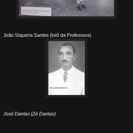
João Siqueira Santos (Ioiô da Professora)
José Dantas (Zé Dantas)