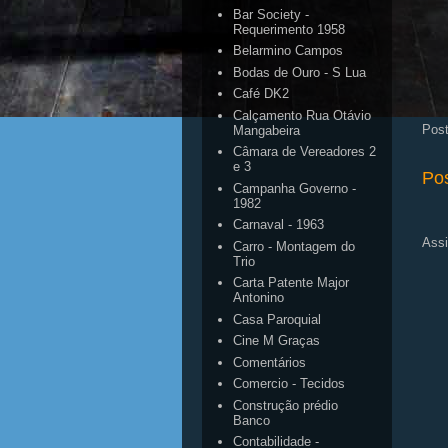
Bar Society -
Requerimento 1958
Belarmino Campos
Bodas de Ouro - S Lua
Café DK2
Calçamento Rua Otávio
Pos
Mangabeira
Câmara de Vereadores 2
e 3
Po
Campanha Governo -
1982
Carnaval - 1963
Assi
Carro - Montagem do
Trio
Carta Patente Major
Antonino
Casa Paroquial
Cine M Graças
Comentários
Comercio - Tecidos
Construção prédio
Banco
Contabilidade -