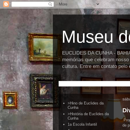
Museu d
EUCLIDES DA CUNHA - BAHIA >>
memórias que celebram nosso p
cultura. Entre em contato pel
sáb
>Hino de Euclides da
Cunha
Di
>História de Euclides da
Cunha
Prop
1a Escola Infantil
de p