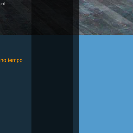
cal.
o no tempo