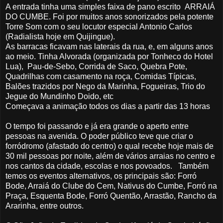
A entrada tinha uma simples faixa de pano escrito ARRAIÁ
DO CUMBE. Foi por muitos anos sonorizados pela potente
Torre Som com o seu locutor especial Antonio Carlos
(Radialista hoje em Quijingue).
As barracas ficavam nas laterais da rua, e, em alguns anos
ao meio. Tinha Alvorada (organizada por Tonheco do Hotel
Lua), Pau-de-Sebo, Corrida de Saco, Quebra Pote,
Quadrilhas com casamento na roça, Comidas Típicas,
Balões trazidos por Nego da Marinha, Fogueiras, Trio do
Jegue do Mundinho Doido, etc
Começava a animação todos os dias a partir das 13 horas
O tempo foi passando e já era grande o aperto entre
pessoas na avenida. O poder público teve que criar o
forródromo (afastado do centro) o qual recebe hoje mais de
30 mil pessoas por noite, além de vários arraias no centro e
nos cantos da cidade, escolas e nos povoados. Também
temos os eventos alternativos, os principais são: Forró
Bode, Arraiá do Clube do Cem, Nativus do Cumbe, Forró na
Praça, Esquenta Bode, Forró Quentão, Arrastão, Rancho da
Ararinha, entre outros.