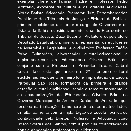
exemplar chefe de família; Padre e Professor Pedro
Monteiro, expoente da cultura e da oratória euclidense;
Aloísio Batista, Advogado, Promotor, Juiz, Desembargador,
Presidente dos Tribunais de Justiça e Eleitoral da Bahia e
primeiro euclidense a exercer o cargo de Governador do
Estado da Bahia, substitutivamente, quando Presidente do
Tribunal de Justiça; Zuza Bezerra, Prefeito e depois eleito
Deputado Estadual, o primeiro a representar os euclidense
na Assembléia Legislativa; e o dinâmico Professor Teófilo
Paiva Guimarães, alavancador cultural-educacional e
implantador-mor do Educandário Oliveira Brito, em
conjunto com o Professor e Promotor Edward Cabral
Costa, fato este que iniciou o 2º momento cultural
euclidense, vez que o primeiro foi a implantação da Escola
Paroquial São José, formadora da primeira e grande
geração cultural euclidense, sendo o terceiro momento, o
da estadualização do Educandário Oliveira Brito, no
Governo Municipal de Antenor Dantas de Andrade, que
resultou na triplicação do número de alunos matriculados,
simultaneamente com a implantação da Escola Técnica de
Contabilidade pelo Diretor, Professor e Advogado João
Bosco Soares dos Santos, com a profícua colaboração de
bons e abnegados professores euclidenses.