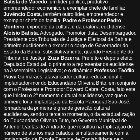
Batista de Macêdo
, um líder político, produtivo
empreendedor econômico e exemplar chefe de família;
Juvêncio Costa
, também outro líder, empreendedor e
exemplar chefe de família;
Padre e Professor Pedro
Monteiro
, expoente da cultura e da oratória euclidense;
Aloísio Batista
, Advogado, Promotor, Juiz, Desembargador,
Presidente dos Tribunais de Justiça e Eleitoral da Bahia e
primeiro euclidense a exercer o cargo de Governador do
Estado da Bahia, substitutivamente, quando Presidente do
Tribunal de Justiça;
Zuza Bezerra
, Prefeito e depois eleito
Deputado Estadual, o primeiro a representar os euclidense
na Assembléia Legislativa; e o dinâmico
Professor Teófilo
Paiva
Guimarães, alavancador cultural-educacional e
implantador-mor do Educandário Oliveira Brito, em conjunto
com o Professor e Promotor Edward Cabral Costa, fato este
que iniciou o 2º momento cultural euclidense, vez que o
primeiro foi a implantação da Escola Paroquial São José,
formadora da primeira e grande geração cultural
euclidense, sendo o terceiro momento, o da estadualização
do Educandário Oliveira Brito, no Governo Municipal de
Antenor Dantas de Andrade, que resultou na triplicação do
número de alunos matriculados, simultaneamente com a
implantação da Escola Técnica de Contabilidade pelo