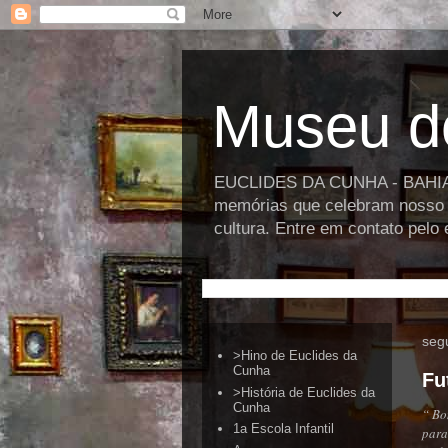
Museu d
EUCLIDES DA CUNHA - BAHIA >>
memórias que celebram nosso p
cultura. Entre em contato pel
segu
>Hino de Euclides da
Cunha
Fu
>História de Euclides da
Cunha
“ Bo
1a Escola Infantil
para