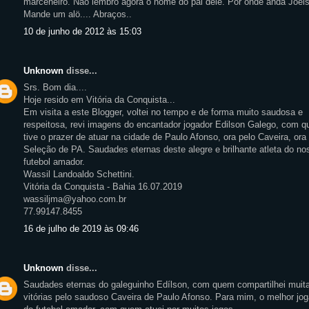
marceneiro. Não lembro agora o nome do pai dele. Por onde anda Joel
Mande um alö.... Abraços..
10 de junho de 2012 às 15:03
Unknown
disse...
Srs. Bom dia....
Hoje resido em Vitória da Conquista...
Em visita a este Blogger, voltei no tempo e de forma muito saudosa e
respeitosa, revi imagens do encantador jogador Edilson Galego, com 
tive o prazer de atuar na cidade de Paulo Afonso, ora pelo Caveira, ora
Seleção de PA. Saudades eternas deste alegre e brilhante atleta do no
futebol amador.
Wassil Landoaldo Schettini.
Vitória da Conquista - Bahia 16.07.2019
wassiljma@yahoo.com.br
77.99147.8455
16 de julho de 2019 às 09:46
Unknown
disse...
Saudades eternas do galeguinho Edílson, com quem compartilhei muit
vitórias pelo saudoso Caveira de Paulo Afonso. Para mim, o melhor jog