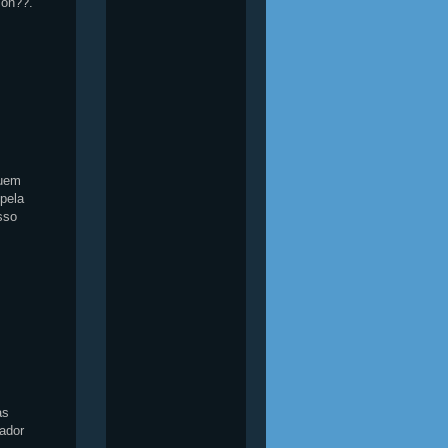
son??.
quem
 pela
sso
as
ador