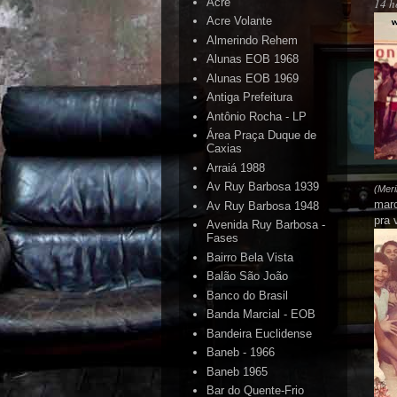
Acre
14 ho
Acre Volante
Almerindo Rehem
Alunas EOB 1968
Alunas EOB 1969
Antiga Prefeitura
Antônio Rocha - LP
Área Praça Duque de
Caxias
Arraiá 1988
Av Ruy Barbosa 1939
(
Mer
marc
Av Ruy Barbosa 1948
pra 
Avenida Ruy Barbosa -
Fases
Bairro Bela Vista
Balão São João
Banco do Brasil
Banda Marcial - EOB
Bandeira Euclidense
Baneb - 1966
Baneb 1965
Bar do Quente-Frio