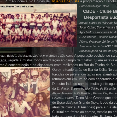
ras!...”
Anunciava Ivo Borges da
Difusora Boa Vista
a programação
futebolís
Foto/contribuição:
Beré
CBDE - Clube Br
Desportista Euc
Em pé: Marco do
Maninho
,
Ne
Juca
,
Cidnei
,
Edmar
,
Vavá
e
Agachados:
Francisquinho
d
(Galo Branco),
Antonio
Roch
Alberto (Vanusa), Zé Jorge (
Toinho
de Zé de
Bia
ANO 19
(fazendo parte da torcida or
A população
euclidense
saiu
inha
),
Edailza
,
Joselma
de Zé
Roxinho
,
Eglice
e São Abreu
ada, regada a muitos fogos em
direção
ao campo de futebol. Quem estava 
ver. A concentração e as algazarras eram realizadas no Bar do
Toinho
de
Bia
Ouro), situado atrás do Bar da Célia
No ca
torcidas de pé e encostadas nos
alambrad
retumbavam em um só coro esperando o api
Do outro lado do campo, muita gente agua
da D. Alice.
Entre o jogador Toinho de Bia estão:
Abreu, Jeselma de Zé Roxinho, Ritinha, Fia, Marcia
Dona Alice Grande que tin
Cláudio (Letrado).
do Beco da Alice Grande (hoje, Beco da Ju
atrás da clínica Dr Aristides) para a rua at
Cultural em frente ao campo, vendia no seu
todo estoque de bebidas entre,
Brahma
,
An