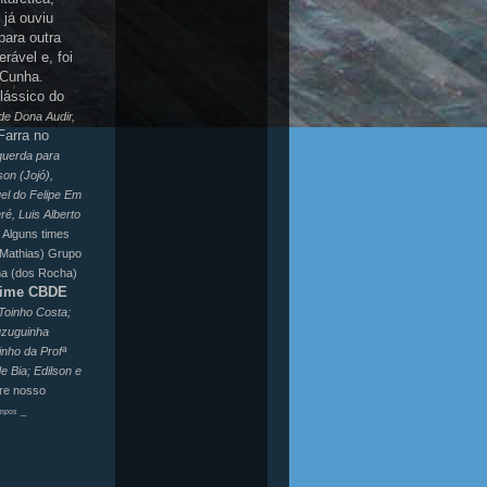
 já ouviu
para outra
rável e, foi
 Cunha.
lássico do
de Dona Audir,
Farra no
uerda para
son
(
Jojó
),
uel do
Felipe
Em
ré
,
Luis
Alberto
Alguns
times
Mathias
) Grupo
ha
(dos Rocha)
ime
CBDE
Toinho
Costa;
zuguinha
inho
da Profª
de
Bia
;
Edilson
e
re nosso
_
mpos