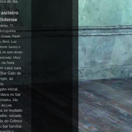
tica
do dia.
asileiro
lidense
tinho
, ??,
Buzuguinha
e
Guiaia
, Paulo
a,
Beré
, Luiz
Monte Santo) e
81
Ao lado direito
ganizada): Mary
 na hora
em casa saia
(Bar Galo de
mpo, as
os
to inicial.
rdava no bar
 Edailsa, São
 da Lula,
ha se mudado
dite, situado
rás do
Grêmio
 bar familiar,
tarctica
,