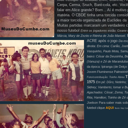
Cerpa
,
Cerma
,
Sruch
,
Baré
-cola, etc. Você
falar em Alice grande? Bom... Aí é motivo 
matéria.
O
CBDE
tinha uma torcida conside
a maior torcida organizada de Euclides da
Muitas partidas marcaram um verdadeiro c
nosso futebol
Entre os jogadores estão: Geane 
.
Márcia, Mary de Zezito e Ritinha de João Manoel
ACRE após o jogo
Da esq
direita:
Em cima:
Carlão
,
Joel
Vasquinho
, Paulo Mota, Sam
baixo: César da
Deusinha
,
Be
(
Vanuza
) e Zé de
Maranduba
da época:
Ipiranga
(de
Delço
Jovem Fluminense
Palmeirin
T
Foto/contribuição:
Toinho
Abreu
1975
Em pé:
Dôro
;
Netinho
;
Sidney;
Vamberto
;
Iomar
e
Bu
Agachados:
César;
Zema
;
To
Rita; Hamilton;
Toinho
de Zé 
Joelson
Para saber mais sob
futebol clique
AQUI
Texto:
Ney
Ca