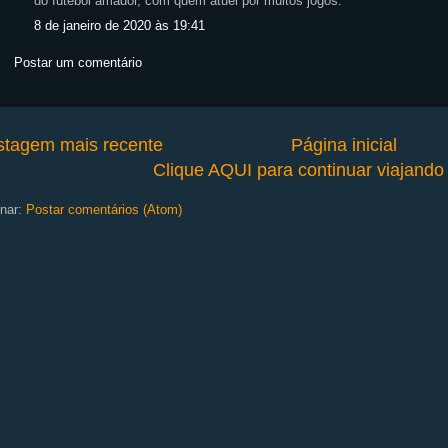
do futebol amador, com quem atuei por muitos jogos.
8 de janeiro de 2020 às 19:41
Postar um comentário
stagem mais recente
Página inicial
Clique AQUI para continuar viajand
nar:
Postar comentários (Atom)