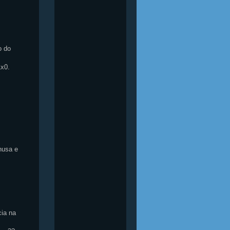
o do
1x0.
nusa e
cia na