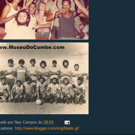
tado por
Ney Campos
às
09:04
cadores:
http://www.blogger.com/img/blank.gif