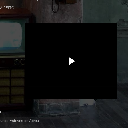
DA JEITO!
a:
undo Esteves de Abreu