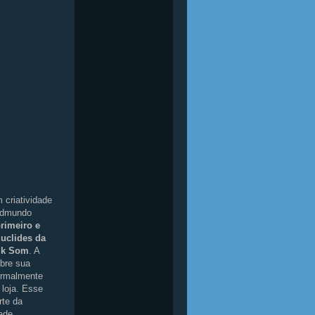
 criatividade
 Edmundo
rimeiro e
Euclides da
ik Som
. A
obre sua
ormalmente
 loja. Esse
rte da
ade,