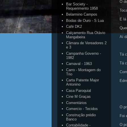
O de
Bar Society -
Requerimento 1958
Toca
Belarmino Campos
E lá
Bodas de Ouro - S Lua
Café DK2
Quem
Calçamento Rua Otávio
Aí dá
Mangabeira
Câmara de Vereadores 2
e 3
Campanha Governo -
Tá c
1982
Tá c
Carnaval - 1963
Carro - Montagem do
Comp
Trio
Carta Patente Major
Edmu
Antonino
Casa Paroquial
Cine M Graças
Comentários
O pr
Comercio - Tecidos
Construção prédio
Foi 
Banco
O po
Contabilidade -