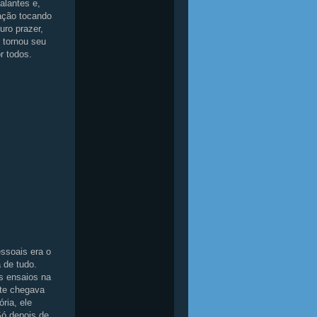
alantes e,
lação tocando
uro prazer,
e tornou seu
r todos.
ssoais era o
 de tudo.
s ensaios na
nte chegava
ria, ele
Só depois de