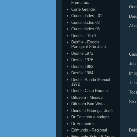
Formatura
Onde
Corte Grande
Curiosidades - 01
Deix
Curiosidades 02
Aí dá
Curiosidades 03
Desfile - 1970
Desfile - Escola
Paroquial São José
Desfile 1972
Casa
Desfile 1976
Joga
Desfile 1982
Desfile 1984
Impo
Desfile Banda Marcial
Tin
1972
Desfile-Casa-Buraco
Toca
Difusora - Música
Se e
Difusora Boa Vista
Dionísio Nóbrega, José
Dr Coutinho e amigos
Dr Humberto
Deix
Edmundo - Regional
Edmundo Solo Ult Arara