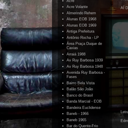
Acre
Acre Volante
AÍ 
Almerindo Rehem
Alunas EOB 1968
Alunas EOB 1969
Antiga Prefeitura
Antônio Rocha - LP
Área Praça Duque de
Caxias
Arraiá 1988
Av Ruy Barbosa 1939
Av Ruy Barbosa 1948
Avenida Ruy Barbosa -
Fases
Bairro Bela Vista
Balão São João
Banco do Brasil
Banda Marcial - EOB
Bandeira Euclidense
Letr
Baneb - 1966
Baneb 1965
Edm
Bar do Quente-Frio