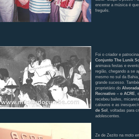
encerrar a música é que
freguês.
Foi o criador e patrocin
Conjunto The Lunik 
animava festas e event
região, chegando a se a
mesmo no sul da Bahia
grande sucesso. També
proprietário do
Alvorada
Recreativo – o ACRE
, 
recebeu bailes, micaret
calouros e as inesquec
de Sol
, voltadas para c
adolescentes.
Ze de Zezito na moto em