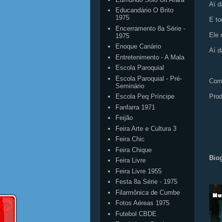
Aí dá
Educandário O Brito
1975
E to
Encerramento 8a Série -
Ele 
1975
Enoque Canário
Aí dá
Entretenimento - A Mala
Escola Paroquial
Escola Paroquial - Pré-
Com
Seminário
Prod
Escola Peq Príncipe
Fanfarra 1971
Feijão
Feira Arte e Cultura 3
Feira Chic
Feira Chique
Biog
Feira Livre
Feira Livre 1955
Festa 8a Série - 1975
Filarmônica de Cumbe
Fotos Aéreas 1975
Futebol CBDE