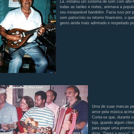
Lá, instalou um sistema de som com alto-f
todas as tardes e noites, animava a popu
seu inseparável bandolim. Fazia isso por p
sem patrocínio ou retorno financeiro, o qu
gesto ainda mais admirado e respeitado po
Uma de suas marcas pe
amor pela música acima
Conta-se que, durante o
loja, quando algum clie
para pagar uma promissó
dizia:
“Daqui a pouco”
. 