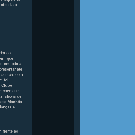
 atendia o
ador do
Som
, que
os em toda a
presentar até
, sempre com
m foi
 Clube
espaço que
as, shows de
íveis
Manhãs
rianças e
 frente ao