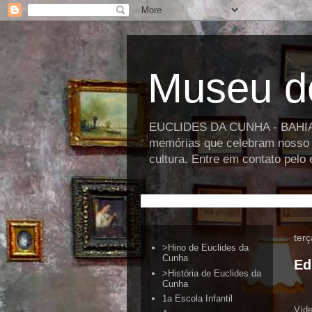
Museu d
EUCLIDES DA CUNHA - BAHIA >>
memórias que celebram nosso p
cultura. Entre em contato pel
terç
>Hino de Euclides da
Cunha
Ed
>História de Euclides da
Cunha
1a Escola Infantil
Víd