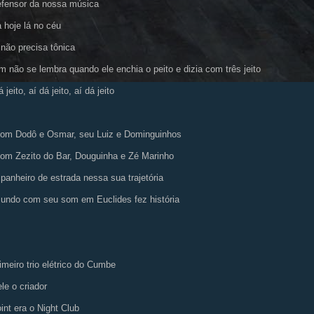
fensor da nossa música
 hoje lá no céu
 não precisa tônica
 não se lembra quando ele enchia o peito e dizia com três jeito
 jeito, aí dá jeito, aí dá jeito
om Dodô e Osmar, seu Luiz e Dominguinhos
om Zezito do Bar, Douguinha e Zé Marinho
anheiro de estrada nessa sua trajetória
ndo com seu som em Euclides fez história
imeiro trio elétrico do Cumbe
ele o criador
int era o Night Club