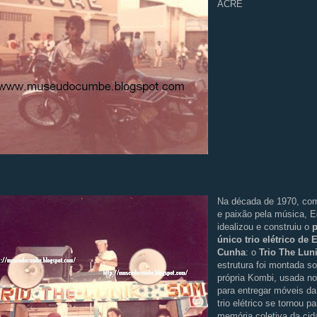
ACRE
Na década de 1970, com
e paixão pela música,
idealizou e construiu o
p
único trio elétrico de 
Cunha
: o
Trio The Lun
estrutura foi montada s
própria Kombi, usada n
para entregar móveis da
trio elétrico se tornou pa
memória coletiva da cid