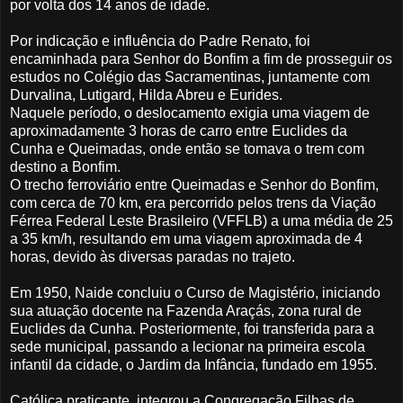
por volta dos 14 anos de idade.
Por indicação e influência do Padre Renato, foi
encaminhada para Senhor do Bonfim a fim de prosseguir os
estudos no Colégio das Sacramentinas, juntamente com
Durvalina, Lutigard, Hilda Abreu e Eurides.
Naquele período, o deslocamento exigia uma viagem de
aproximadamente 3 horas de carro entre Euclides da
Cunha e Queimadas, onde então se tomava o trem com
destino a Bonfim.
O trecho ferroviário entre Queimadas e Senhor do Bonfim,
com cerca de 70 km, era percorrido pelos trens da Viação
Férrea Federal Leste Brasileiro (VFFLB) a uma média de 25
a 35 km/h, resultando em uma viagem aproximada de 4
horas, devido às diversas paradas no trajeto.
Em 1950, Naide concluiu o Curso de Magistério, iniciando
sua atuação docente na Fazenda Araçás, zona rural de
Euclides da Cunha. Posteriormente, foi transferida para a
sede municipal, passando a lecionar na primeira escola
infantil da cidade, o Jardim da Infância, fundado em 1955.
Católica praticante, integrou a Congregação Filhas de