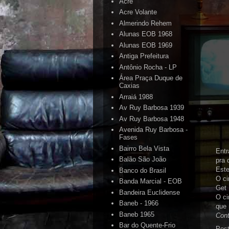
Acre
Acre Volante
Almerindo Rehem
Alunas EOB 1968
Alunas EOB 1969
Antiga Prefeitura
Antônio Rocha - LP
Área Praça Duque de
Caxias
Arraiá 1988
Av Ruy Barbosa 1939
Av Ruy Barbosa 1948
Avenida Ruy Barbosa -
Fases
Bairro Bela Vista
Entr
Balão São João
pra 
Este
Banco do Brasil
O ci
Banda Marcial - EOB
Get 
Bandeira Euclidense
O ci
Baneb - 1966
que 
Baneb 1965
Cont
Bar do Quente-Frio
Pos