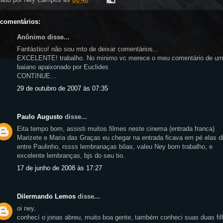
 comentários:
Anônimo disse...
Fantástico! não sou mto de deixar comentários...
EXCELENTE! trabalho. No minimo vc merece o meu comentário de u
baiano apaixonado por Euclides
CONTINUE...
29 de outubro de 2007 às 07:35
Paulo Augusto
disse...
Eita tempo bom, assisti muitos filmes neste cinema (entrada franca)
Marizete e Maria das Graças eu chegar na entrada ficava em pé elas d
entre Paulinho, rssss lembranaças bôas, valeu Ney bom trabalho, e
excelente lembranças, bjs do seu tio.
17 de junho de 2008 às 17:27
Dilermando Lemos
disse...
oi ney,
conhecí o jonas abreu, muito boa gente, também conheci suas duas fil