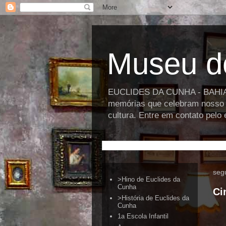
Museu d
EUCLIDES DA CUNHA - BAHIA >>
memórias que celebram nosso p
cultura. Entre em contato pel
seg
>Hino de Euclides da
Cunha
Ci
>História de Euclides da
Cunha
1a Escola Infantil