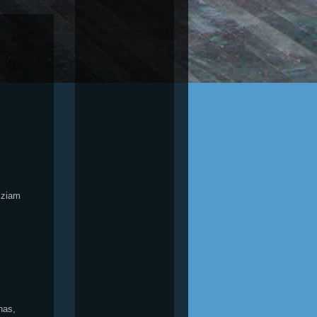
m
iziam
has,