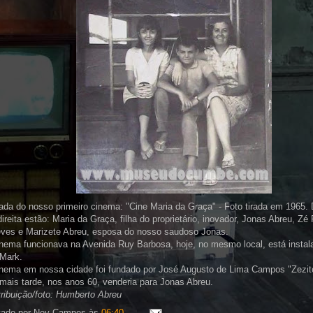
ada do nosso primeiro cinema: "Cine Maria da Graça" - Foto tirada em 1965.
direita estão: Maria da Graça, filha do proprietário, inovador, Jonas Abreu, Z
ves e Marizete Abreu, esposa do nosso saudoso Jonas.
nema funcionava na Avenida Ruy Barbosa, hoje, no mesmo local, está instala
Mark.
nema em nossa cidade foi fundado por José Augusto de Lima Campos "Zezito
mais tarde, nos anos 60, venderia para Jonas Abreu.
ribuição/foto: Humberto Abreu
tado por
Ney Campos
às
06:40