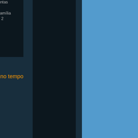
untas
família
 2
o no tempo