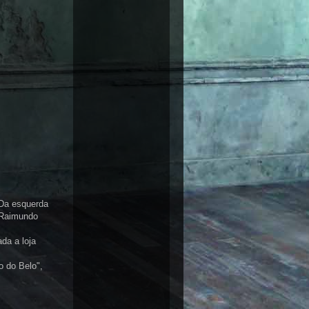
 Da esquerda
é Raimundo
da a loja
 do Belo",