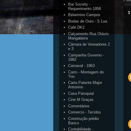
Bar Society -
Requerimento 1958
3
Belarmino Campos
Bodas de Ouro - S Lua
Café DK2
Calçamento Rua Otávio
Mangabeira
Câmara de Vereadores 2
e 3
Campanha Governo -
1982
Carnaval - 1963
Carro - Montagem do
Trio
Carta Patente Major
Antonino
Casa Paroquial
Cine M Graças
Comentários
Comercio - Tecidos
Construção prédio
Banco
Contabilidade -