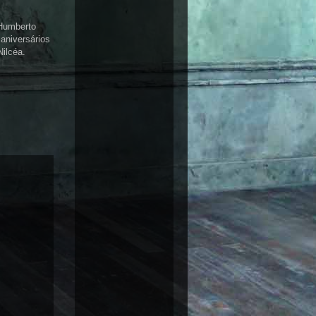
 Humberto
aniversários
Nilcéa.