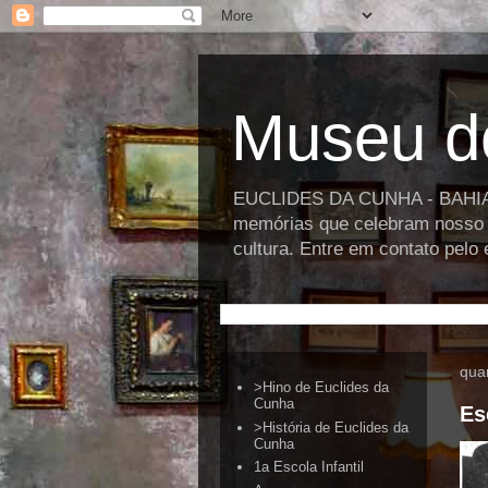
Museu d
EUCLIDES DA CUNHA - BAHIA >>
memórias que celebram nosso p
cultura. Entre em contato pel
quar
>Hino de Euclides da
Cunha
Es
>História de Euclides da
Cunha
1a Escola Infantil