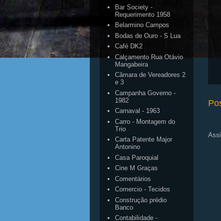
Bar Society -
Requerimento 1958
Belarmino Campos
Bodas de Ouro - S Lua
Café DK2
Calçamento Rua Otávio
Mangabeira
Câmara de Vereadores 2
e 3
Campanha Governo -
1982
Po
Carnaval - 1963
Carro - Montagem do
Trio
Assi
Carta Patente Major
Antonino
Casa Paroquial
Cine M Graças
Comentários
Comercio - Tecidos
Construção prédio
Banco
Contabilidade -