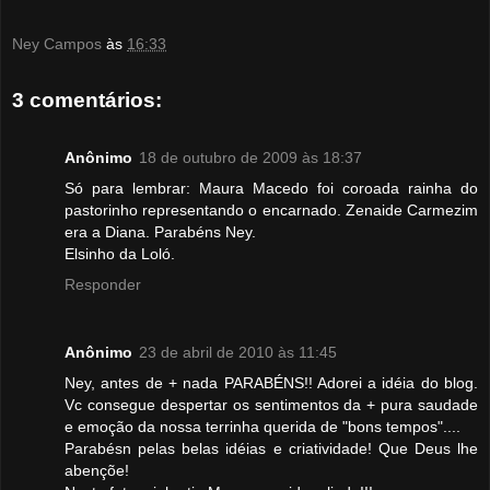
Ney Campos
às
16:33
3 comentários:
Anônimo
18 de outubro de 2009 às 18:37
Só para lembrar: Maura Macedo foi coroada rainha do
pastorinho representando o encarnado. Zenaide Carmezim
era a Diana. Parabéns Ney.
Elsinho da Loló.
Responder
Anônimo
23 de abril de 2010 às 11:45
Ney, antes de + nada PARABÉNS!! Adorei a idéia do blog.
Vc consegue despertar os sentimentos da + pura saudade
e emoção da nossa terrinha querida de "bons tempos"....
Parabésn pelas belas idéias e criatividade! Que Deus lhe
abençõe!