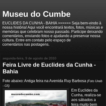
Museu do Cumbe
EUCLIDES DA CUNHA - BAHIA >>>>>> Seja bem-vindo à
nossa história! Aqui você encontrará textos, fotos, músicas e
memórias que celebram nosso passado. Participe deixando
comentários, enviando fotos e ajudando a preservar nossa
cultura. Entre em contato pelo espaço de
comentários nas postagens.
segunda-feira, 9 de agosto de 2010
Feira Livre de Euclides da Cunha -
Bahia
Foto abaixo: Antiga feira na Avenida
Ruy
Barbosa
(Foto
Uneb
- G5)
Em Euclides da
Cunha, realiza-se
aos sábados a
feira muito bem