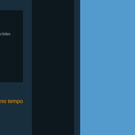
clides
o no tempo