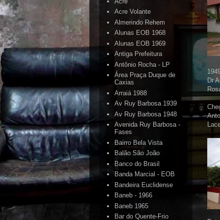
Acre
Acre Volante
Almerindo Rehem
Alunas EOB 1968
Alunas EOB 1969
Antiga Prefeitura
Antônio Rocha - LP
1949
Área Praça Duque de
Dr A
Caxias
Ros
Arraiá 1988
Av Ruy Barbosa 1939
Cheg
Av Ruy Barbosa 1948
Anto
Lace
Avenida Ruy Barbosa -
Fases
Bairro Bela Vista
Balão São João
Banco do Brasil
Banda Marcial - EOB
Bandeira Euclidense
Baneb - 1966
Baneb 1965
Bar do Quente-Frio