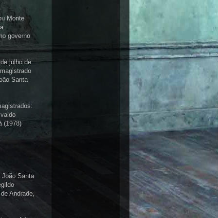
ou Monte
ha
 no governo
 de julho de
 magistrado
João Santa
magistrados:
ivaldo
á (1978)
: João Santa
gildo
o de Andrade,