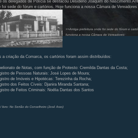
e os delegados de Polícia se destacou Desidério Joaquim do Nascimento.Anti
 foi sede do fórum e cartórios. Hoje funciona a nossa Câmara de Vereadores
>>Antiga prefeitura onde foi sede do fórum e cartó
funciona a nossa Câmara de Vereadores
 a criação da Comarca, os cartórios foram assim distribuídos:
belionato de Notas, com função de Protesto: Cremilda Dantas da Costa;
gistro de Pessoas Naturais: José Lopes de Moura;
gistro de Imóveis e Hipotécas: Terezinha da Rocha;
gistro dos Feitos Cíveis: Djanira Miranda Santana;
gistro de Feitos Criminais: Noélia Dantas dos Santos
/ livro: No Sertão do Conselheiro (José Aras)