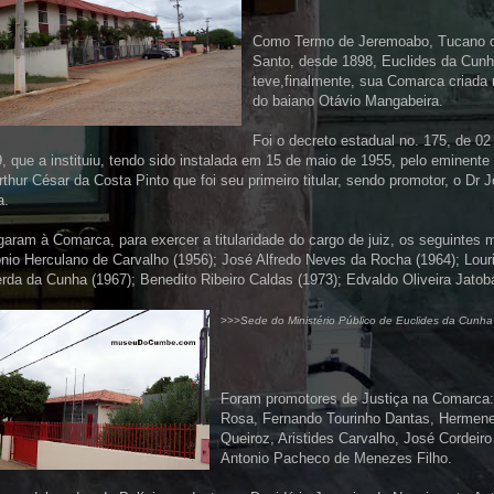
Como Termo de Jeremoabo, Tucano 
Santo, desde 1898, Euclides da Cun
teve,finalmente, sua Comarca criada
do baiano Otávio Mangabeira.
Foi o decreto estadual no. 175, de 02
, que a instituiu, tendo sido instalada em 15 de maio de 1955, pelo eminente
rthur César da Costa Pinto que foi seu primeiro titular, sendo promotor, o Dr 
a.
aram à Comarca, para exercer a titularidade do cargo de juiz, os seguintes 
nio Herculano de Carvalho (1956); José Alfredo Neves da Rocha (1964); Lour
rda da Cunha (1967); Benedito Ribeiro Caldas (1973); Edvaldo Oliveira Jatob
>>>
Sede do Ministério Público de Euclides da Cunha
Foram promotores de Justiça na Comarca
Rosa, Fernando Tourinho Dantas, Hermene
Queiroz, Aristides Carvalho, José Cordeir
Antonio Pacheco de Menezes Filho.