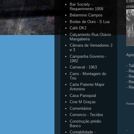
Entr
Bar Society -
onde
Requerimento 1958
Belarmino Campos
Bodas de Ouro - S Lua
Café DK2
Calçamento Rua Otávio
Mangabeira
Câmara de Vereadores 2
e 3
Após
Campanha Governo -
1982
- Ta
Carnaval - 1963
- Re
Carro - Montagem do
- Re
Trio
- Re
Carta Patente Major
- Re
Antonino
Casa Paroquial
Cine M Graças
Fonte
Comentários
Comercio - Tecidos
Construção prédio
Banco
-
Contabilidade -