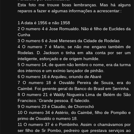
Esta foto me trouxe boas lembranças. Mas há alguns
reparos a fazer e algumas informações a acrescentar::
1 A data é 1956 e não 1958
2 O numero 4 é Jose Romualdo. Não é filho de Euclides da
Cunha
3 O numero 6 é José Meneses da Cidade de Rodelas
4 O numero 7 é Mario, se não me engano também de
Rodelas. D. Jackson o tinha em alta conta por ser um
inteligente, esforçado e de origem humilde.
5 O numero 14, de quem não lembro o nome, era da turma
dos internos e um exímio lançador de pinhão.
6 O numero 16 é Arquileu, oriundo de Abaré
7 O numero 18 é Osvaldo Pereira de Souza, era do
Caimbé. Foi gerente geral do Banco do Brasil em Serrinha.
8 O numero 21 é Waldy Nogueira Lima de Belém do São
Francisco.´Grande pessoa. É falecido.
9 O numero 23 é Claudio, de Chorrochó
10 O numero 34 é Astério, do Caimbé, filho de Pompilio e
primo de Osvaldo o numero 18.
11 O numero 37 é o Pombinho. Assim o chamávamos por
ser filho de Sr Pombo, pedreiro que prestava serviços ao