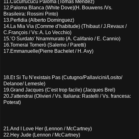
11.Cucurrucucu Paloma (Tomás Mendez)
12.Paloma Blanca (White Dove)(H. Bouwens /Vs.
Brasileira: Rossini Pinto)
13.Perfidia (Alberto Dominguez)
14.La Mia Via (Comme d’habitude) (Thibaut / J.Revaux /
C.François / Vs: A. Lo Vecchio)
15.’O Surdato' Nnammurato (A. Califanio / E. Cannio)
16.Tornerai Tornerò (Salerno / Paretti)
17.Emmanuelle(Pierre Bachelet / H. Avy)
18.Et Si Tu N’existais Pas (Cutugno/Pallavicini/Losito/
Delanoe/ Lemesle)
19.Grand Jacques (C'est trop facile) (Jacques Brel)
20.J'attendrai (Olivieri / Vs. Italiana: Rastelli / Vs. francesa:
Poterat)
21.And I Love Her (Lennon / McCartney)
22.Hey Jude (Lennon / McCartney)