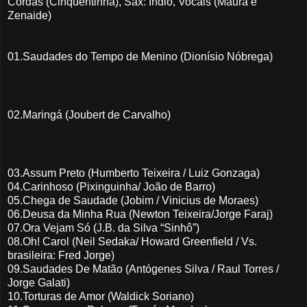
Cordas (Cinquentinha), Sax: Índio, Vocais (Maura e
Zenaide)
01.Saudades do Tempo de Menino (Dionísio Nóbrega)
02.Maringá (Joubert de Carvalho)
03.Assum Preto (Humberto Teixeira / Luiz Gonzaga)
04.Carinhoso (Pixinguinha/ João de Barro)
05.Chega de Saudade (Jobim / Vinicius de Moraes)
06.Deusa da Minha Rua (Newton Teixeira/Jorge Faraj)
07.Ora Vejam Só (J.B. da Silva “Sinhô”)
08.Oh! Carol (Neil Sedaka/ Howard Greenfield / Vs.
brasileira: Fred Jorge)
09.Saudades De Matão (Antógenes Silva / Raul Torres /
Jorge Galati)
10.Torturas de Amor (Waldick Soriano)