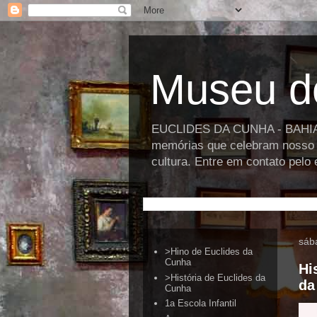
Museu d
EUCLIDES DA CUNHA - BAHIA >>
memórias que celebram nosso p
cultura. Entre em contato pel
sáb
>Hino de Euclides da
Cunha
Hi
>História de Euclides da
da
Cunha
1a Escola Infantil