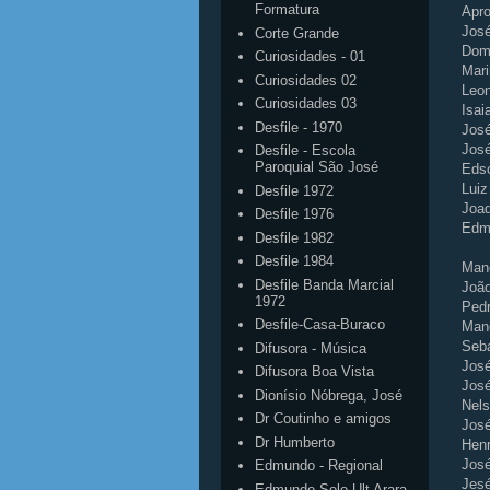
Formatura
Apr
José
Corte Grande
Domi
Curiosidades - 01
Mar
Curiosidades 02
Leon
Curiosidades 03
Isai
Desfile - 1970
Jos
José
Desfile - Escola
Paroquial São José
Eds
Luiz
Desfile 1972
Joaq
Desfile 1976
Edm
Desfile 1982
Desfile 1984
Mano
Desfile Banda Marcial
João
1972
Pedr
Desfile-Casa-Buraco
Mano
Seba
Difusora - Música
Jos
Difusora Boa Vista
Jos
Dionísio Nóbrega, José
Nel
Dr Coutinho e amigos
Jos
Dr Humberto
Henr
José
Edmundo - Regional
Jes
Edmundo Solo Ult Arara