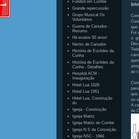
Futebol em Cumbe
BAH
Grande repercussão
Grupo Musical Os
Com 
Voluntários
Conc
Guerra de Canudos -
que 
Resumo
Foi 
Há exatos 50 anos!
o gr
Deu-
Heróis de Canudos
Toda
História de Euclides da
carr
Cunha
quem
História de Euclides da
amig
Cunha - Detalhes
ao c
Hospital ACM -
Inauguração
Com 
Hotel Lua 1928
para
Hotel Lua 1951
que,
Hotel Lua, Construção
ou s
do
A co
Igreja - Construção
de 
Igreja Matriz
Igreja Matriz do Cumbe
Igreja N S da Conceição
Igreja NSC - 1966