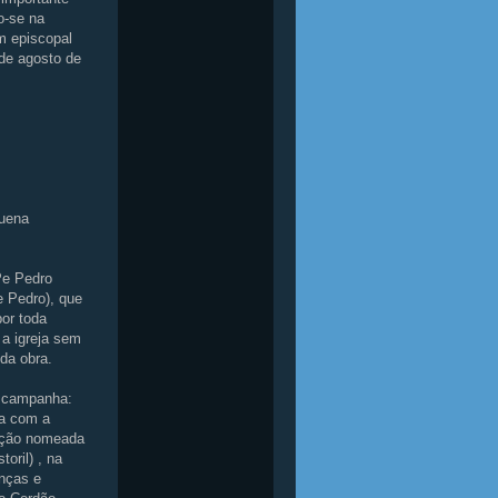
o-se na
m episcopal
 de agosto de
quena
Pe Pedro
 Pedro), que
por toda
a igreja sem
da obra.
 campanha:
da com a
ição nomeada
oril) , na
nças e