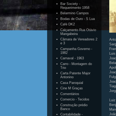
Bar Society -
Requerimento 1958
Belarmino Campos
Bodas de Ouro - S Lua
Café DK2
Calçamento Rua Otávio
Mangabeira
Câmara de Vereadores 2
Anto
e 3
Sarg
Campanha Governo -
Fran
1982
Luis
Joa
Carnaval - 1963
Bel
Carro - Montagem do
Apol
Trio
Joaq
Carta Patente Major
Fulg
Antonino
Joaq
Casa Paroquial
Tiag
Cine M Graças
Jorg
Comentários
Comercio - Tecidos
Luiz
Ben
Construção prédio
Banco
Man
Joã
Contabilidade -