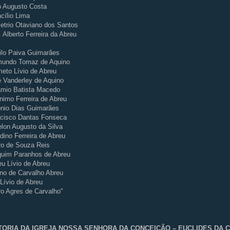
 Augusto Costa
cílio Lima
trio Otaviano dos Santos
. Alberto Ferreira da Abreu
ilo Paiva Guimarães
mundo Tomaz de Aquino
eto Lívio de Abreu
 Vanderley de Aquino
mio Batista Macedo
nimo Ferreira de Abreu
nio Dias Guimarães
cisco Dantas Fonseca
lon Augusto da Silva
dino Ferreira de Abreu
o de Souza Reis
quim Paranhos de Abreu
eu Lívio de Abreu
ino de Carvalho Abreu
 Lívio de Abreu
o Agres de Carvalho"
TORIA DA IGREJA NOSSA SENHORA DA CONCEIÇÃO – EUCLIDES DA C