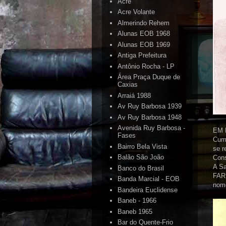
Acre
Acre Volante
Almerindo Rehem
Alunas EOB 1968
Alunas EOB 1969
Antiga Prefeitura
Antônio Rocha - LP
Área Praça Duque de
Caxias
Arraiá 1988
Av Ruy Barbosa 1939
Av Ruy Barbosa 1948
Avenida Ruy Barbosa -
EM 
Fases
Cum
Bairro Bela Vista
se 
Balão São João
Cons
A S
Banco do Brasil
FAR
Banda Marcial - EOB
nome
Bandeira Euclidense
Baneb - 1966
Baneb 1965
Bar do Quente-Frio