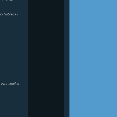
do Cordão
io Nóbrega /
para ampliar