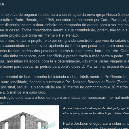
IA
o objetivo de angariar fundos para a construção da nova igreja Nossa Senho
eição o Padre Renato, em 1945, convidou formalmente por Carta Paroquial,
se disponibilizaram a doar dinheiro na campanha da grande obra a ser realiza
um sucesso! Todos convidados deram a sua contribuição, porém, não foi o su
ande projeto que tinha em mente o Pe. Renato.
se inicio, então, o projeto feito por um grande construtor que veio da cidade
 a comunidade se comoveu ajudando da forma que podia: uns, com seus ca
oças traziam pedras dos povoados, outros traziam areia, barro, cal, etc. Outr
 não tinha transporte, com sacrifício e prazer, trazia à mão pedra a pedra. 
as, mocinhas na época, com fé e determinação, dávamos várias viagens à 
emitério para buscar as pedras para obra”, disse D. Mariazinha, esposa de Z
o material de bom tamanho foi iniciada a obra. Infelizmente o Pe Renato foi 
 outra localidade, ficando o sucessor o Pe. Jackson Berenguer Prado (Padre
 por sinal, reduziu a planta oficial em 10 metros no comprimento e 10 metros 
eja, 5 metros em cada lado.
nstrução continuava a todo esforço e as missas permaneceram normalmente
Cumbe.
A seta indica a localização da Antiga Igreja. A
virada para, onde se localiza hoje, o Hotel Cen
Padre Jackson chegou até a cobrir a no
porém não inaugurou. Desenvolveu um 