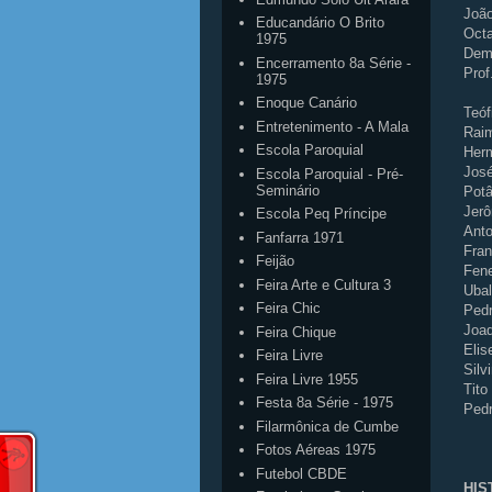
João
Educandário O Brito
Octa
1975
Deme
Encerramento 8a Série -
Prof
1975
Enoque Canário
Teóf
Entretenimento - A Mala
Rai
Escola Paroquial
Herm
José
Escola Paroquial - Pré-
Seminário
Potâ
Jerô
Escola Peq Príncipe
Anto
Fanfarra 1971
Fran
Feijão
Fene
Feira Arte e Cultura 3
Ubal
Feira Chic
Pedr
Joa
Feira Chique
Elis
Feira Livre
Silv
Feira Livre 1955
Tito
Festa 8a Série - 1975
Pedr
Filarmônica de Cumbe
Fotos Aéreas 1975
Futebol CBDE
HIS