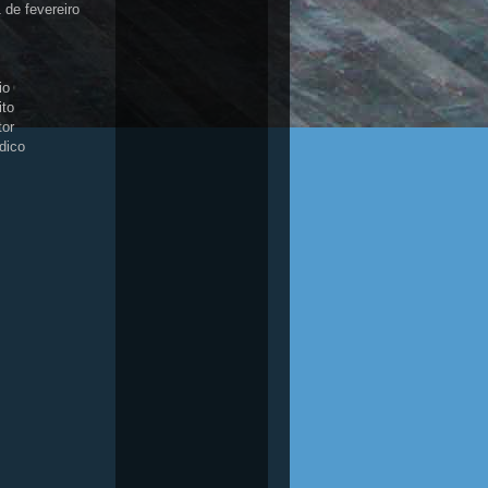
 de fevereiro
io
ito
tor
dico