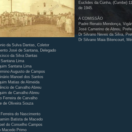
Euclides da Cunha, (Cumbe) 11
de 1945.
A COMISSÃO
Padre Renato Mendonça, Vigár
José Camerino de Abreu, Prefe
Dr Silvano Neves da Silva, Pre
Dr Silvano Maia Bitencourt, Mé
nio da Sulva Dantas, Coletor
ento José de Santana, Delegado
cisco da Silva Dantas
 Santana Lima
quim Santana Lima
armino Augusto de Campos
inário Manoel dos Santos
uim Matias de Almeida
êncio de Carvalho Abreu
uim de Carvalho Abreu
o Ferreira de Carvalho
e de Oliveira Souza
 Ferreira do Nascimento
jamim Batista de Macedo
oel do Conselho Campos
o Macedo Primo