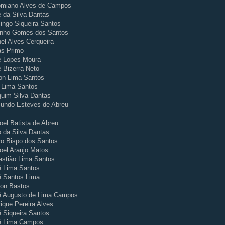
omiano Alves de Campos
 da Silva Dantas
ngo Siqueira Santos
inho Gomes dos Santos
el Alves Cerqueira
as Primo
é Lopes Moura
 Bizerra Neto
on Lima Santos
 Lima Santos
uim Silva Dantas
undo Esteves de Abreu
el Batista de Abreu
 da Silva Dantas
o Bispo dos Santos
el Araujo Matos
stião Lima Santos
é Lima Santos
é Santos Lima
son Bastos
é Augusto de Lima Campos
ique Pereira Alves
 Siqueira Santos
é Lima Campos