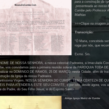
para a construção da Igr
presenteada ao nosso 
Cumbe pelo Professor A
Mathias
>>>Clique na imagem pa
Transcrição:
"Ó Maria, concebida se
rogai por nós, que reco
Exmo. Srs.
NOME DE NOSSA SENHORA, a nossa celestial Padroeira, a Imaculada Con
be, vos convidamos para a primeira reunião solene da PAROQUIA TODA D
realizar no DOMINGO DE RAMOS, 25 DE MARÇO, nesta Cidade, afim de tra
trução da Igreja da nossa Padroeira.
antíssima Virgem, NOSSA SENHORA DO CUMBE, TEM A CERTEZA DE Q
EIS PARA ATENDER A ESTE SEU CONVITE, e por isto, desde agora, vos a
 do Padre, do Seu Filho Jesus, e do Espírito Santo.
Antiga Igreja Matriz de Cumbe