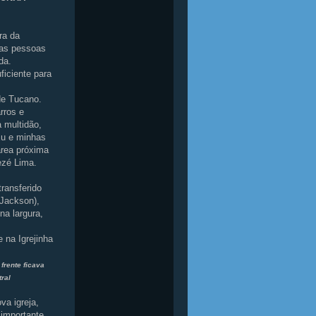
ra da
 as pessoas
da.
ficiente para
 de Tucano.
rros e
a multidão,
“Eu e minhas
área próxima
ezé Lima.
transferido
 Jackson),
na largura,
 na Igrejinha
 frente ficava
tral
va igreja,
importante