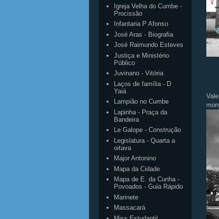
Igreja Velha do Cumbe -
Procissão
Infantaria P Afonso
José Aras - Biografia
José Raimundo Esteves
Justiça e Ministério
Público
Juvinano - Vitória
Laços de família - D
Yaiá
Vale
Lampião no Cumbe
mont
Lapinha - Praça da
Bandeira
Le Galope - Construção
Legislatura - Quarta a
oitava
Major Antonino
Mapa da Cidade
Mapa de E. da Cunha -
Povoados - Guia Rápido
Marinete
Massacará
Miss Estudantil