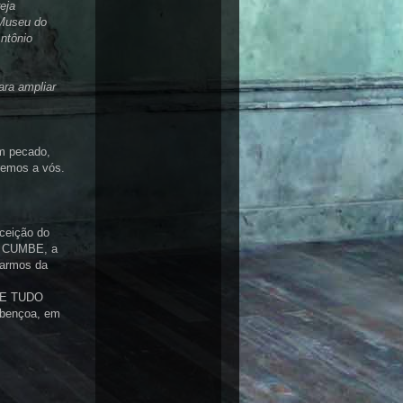
eja
Museu do
ntônio
ra ampliar
m pecado,
rremos a vós.
ceição do
E CUMBE, a
tarmos da
UE TUDO
bençoa, em