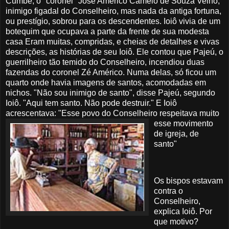
Cumbe, o "coronel" José Américo Camelo de Souza Velho,
inimigo figadal do Conselheiro, mas nada da antiga fortuna,
ou prestígio, sobrou para os descendentes. Ioiô vivia de um
botequim que ocupava a parte da frente de sua modesta
casa Eram muitas, compridas, e cheias de detalhes e vivas
descrições, as histórias de seu Ioiô. Ele contou que Pajeú, o
guerrilheiro tão temido do Conselheiro, incendiou duas
fazendas do coronel Zé Américo. Numa delas, só ficou um
quarto onde havia imagens de santos, acomodadas em
nichos. "Não sou inimigo de santo", disse Pajeú, segundo
Ioiô. "Aqui tem santo. Não pode destruir." E Ioiô
acrescentava: "Esse povo do
Conselheiro respeitava muito
esse movimento
de igreja, de
santo"
Os bispos estavam
contra o
Conselheiro,
explica Ioiô. Por
que motivo?