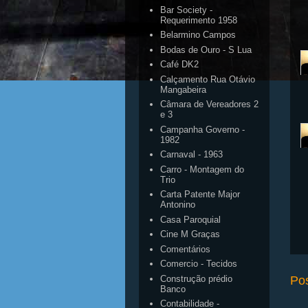
Bar Society -
Requerimento 1958
Belarmino Campos
Bodas de Ouro - S Lua
Café DK2
Calçamento Rua Otávio
Mangabeira
Câmara de Vereadores 2
e 3
Campanha Governo -
1982
Carnaval - 1963
Carro - Montagem do
Trio
Carta Patente Major
Antonino
Casa Paroquial
Cine M Graças
Comentários
Comercio - Tecidos
Po
Construção prédio
Banco
Contabilidade -