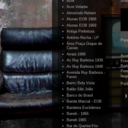
Grav
Acre
Acre Volante
Almerindo Rehem
Alunas EOB 1968
Alunas EOB 1969
Antiga Prefeitura
Antônio Rocha - LP
Para
Área Praça Duque de
Caxias
Arraiá 1988
Aco
Av Ruy Barbosa 1939
Eras
Barb
Av Ruy Barbosa 1948
Pere
Avenida Ruy Barbosa -
Nego
Fases
Bairro Bela Vista
Pos
Balão São João
Banco do Brasil
3
Banda Marcial - EOB
Bandeira Euclidense
Baneb - 1966
Baneb 1965
Bar do Quente-Frio