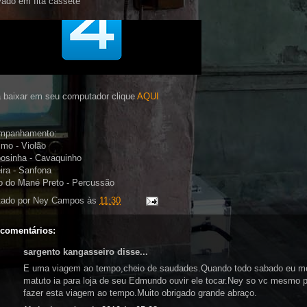
ado em fita cassete
 baixar em seu computador clique
AQUI
mpanhamento:
mo - Violão
osinha - Cavaquinho
ira - Sanfona
 do Mané Preto - Percussão
tado por
Ney Campos
às
11:30
 comentários:
sargento kangasseiro disse...
E uma viagem ao tempo,cheio de saudades.Quando todo sabado eu m
matuto ia para loja de seu Edmundo ouvir ele tocar.Ney so vc mesmo 
fazer esta viagem ao tempo.Muito obrigado grande abraço.