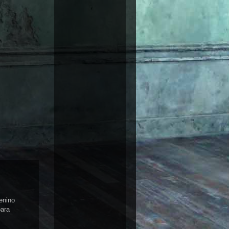
enino
para