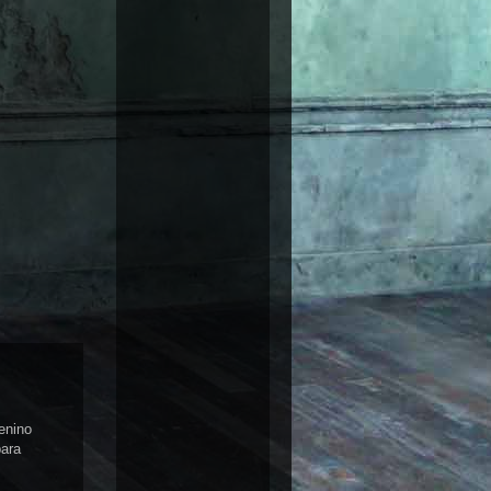
enino
para