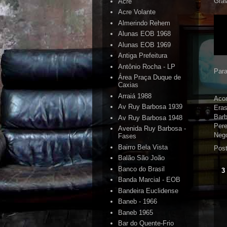
Grav
Acre
Acre Volante
Almerindo Rehem
Alunas EOB 1968
Alunas EOB 1969
Antiga Prefeitura
Antônio Rocha - LP
Para
Área Praça Duque de
Caxias
Arraiá 1988
Aco
Av Ruy Barbosa 1939
Eras
Barb
Av Ruy Barbosa 1948
Pere
Avenida Ruy Barbosa -
Nego
Fases
Bairro Bela Vista
Pos
Balão São João
Banco do Brasil
3
Banda Marcial - EOB
Bandeira Euclidense
Baneb - 1966
Baneb 1965
Bar do Quente-Frio