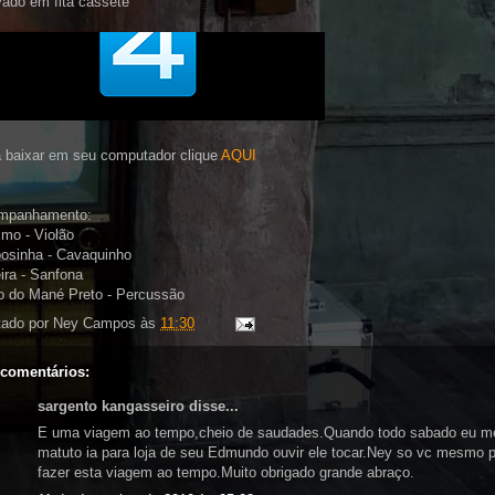
ado em fita cassete
 baixar em seu computador clique
AQUI
mpanhamento:
mo - Violão
osinha - Cavaquinho
ira - Sanfona
 do Mané Preto - Percussão
tado por
Ney Campos
às
11:30
 comentários:
sargento kangasseiro disse...
E uma viagem ao tempo,cheio de saudades.Quando todo sabado eu m
matuto ia para loja de seu Edmundo ouvir ele tocar.Ney so vc mesmo 
fazer esta viagem ao tempo.Muito obrigado grande abraço.