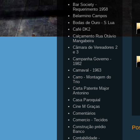
Bar Society -
Requerimento 1958
Belarmino Campos
Bodas de Ouro - S Lua
Café DK2
Calçamento Rua Otávio
Mangabeira
Câmara de Vereadores 2
e 3
Campanha Governo -
1982
Carnaval - 1963
Carro - Montagem do
Trio
Carta Patente Major
Antonino
Casa Paroquial
Cine M Graças
Comentários
Comercio - Tecidos
Po
Construção prédio
Banco
Contabilidade -