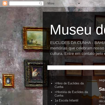
Museu d
EUCLIDES DA CUNHA - BAHIA >>
memórias que celebram nosso p
cultura. Entre em contato pel
seg
>Hino de Euclides da
Cunha
Sa
>História de Euclides da
Cunha
Ouça
1a Escola Infantil
déca