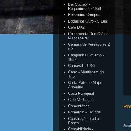
Bar Society -
Requerimento 1958
Belarmino Campos
Bodas de Ouro - S Lua
Café DK2
Calçamento Rua Otávio
Mangabeira
Câmara de Vereadores 2
e 3
Campanha Governo -
1982
Carnaval - 1963
Carro - Montagem do
Trio
Carta Patente Major
Antonino
Casa Paroquial
Cine M Graças
Po
Comentários
Comercio - Tecidos
Construção prédio
Banco
Assi
Contabilidade -