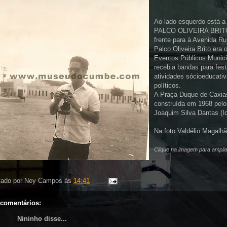
Ao lado esquerdo está a 
PALCO OLIVEIRA BRIT
frente para à Avenida
Ru
Palco Oliveira Brito era 
Eventos Públicos Munici
recebia bandas para fest
atividades
sócioeducati
políticos.
A Praça Duque de Caxias
construída em 1968 pelo 
Joaquim Silva
Dantas
(I
Na foto
Valdélio
Magalhã
Clique na imagem para amplia
_____
tado por
Ney Campos
às
14:41
 comentários:
Nininho disse...