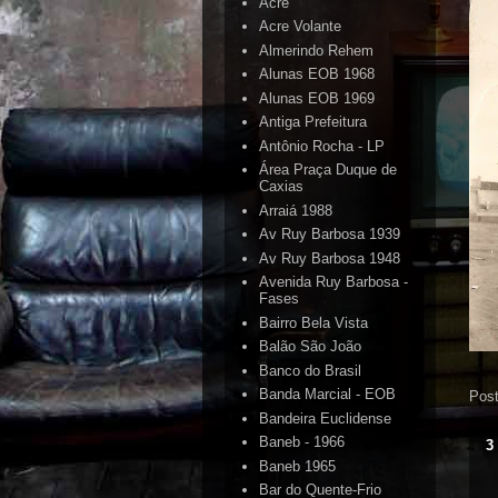
Acre
Acre Volante
Almerindo Rehem
Alunas EOB 1968
Alunas EOB 1969
Antiga Prefeitura
Antônio Rocha - LP
Área Praça Duque de
Caxias
Arraiá 1988
Av Ruy Barbosa 1939
Av Ruy Barbosa 1948
Avenida Ruy Barbosa -
Fases
Bairro Bela Vista
Balão São João
Banco do Brasil
Banda Marcial - EOB
Pos
Bandeira Euclidense
Baneb - 1966
3
Baneb 1965
Bar do Quente-Frio