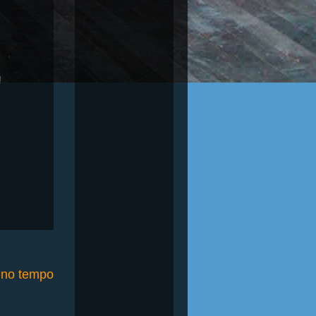
!
o no tempo