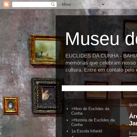
Museu d
EUCLIDES DA CUNHA - BAHIA >>
memórias que celebram nosso p
cultura. Entre em contato pel
quar
>Hino de Euclides da
Cunha
Ár
>História de Euclides da
Ja
Cunha
1a Escola Infantil
Foto