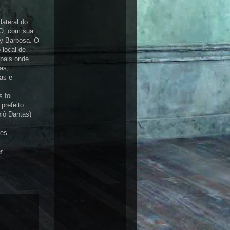
lateral do
O, com sua
y
Barbosa. O
o local de
pais onde
as,
vas
e
 foi
prefeito
oiô Dantas)
es
r